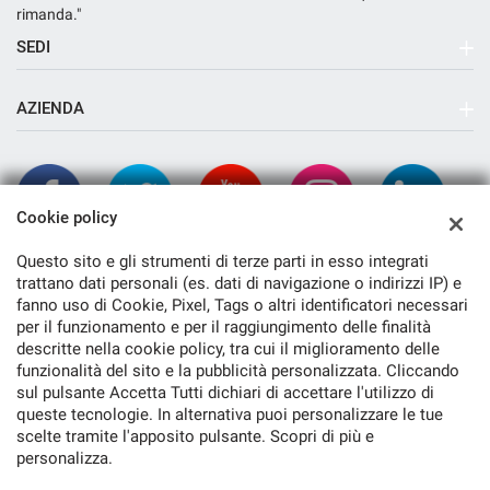
rimanda."
SEDI
Sede di Arcola
AZIENDA
Azienda
Contatti
Cookie policy
Questo sito e gli strumenti di terze parti in esso integrati
trattano dati personali (es. dati di navigazione o indirizzi IP) e
fanno uso di Cookie, Pixel, Tags o altri identificatori necessari
per il funzionamento e per il raggiungimento delle finalità
descritte nella cookie policy, tra cui il miglioramento delle
funzionalità del sito e la pubblicità personalizzata. Cliccando
TORNA IN CIMA
sul pulsante Accetta Tutti dichiari di accettare l'utilizzo di
queste tecnologie. In alternativa puoi personalizzare le tue
scelte tramite l'apposito pulsante. Scopri di più e
Copyright © 2026 Cambiocorsa Srl - P.IVA 01243710116 -
Leggi
personalizza.
l'informativa sulla privacy
-
Cookie Policy