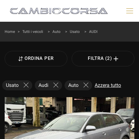
HOME
Home
>
Tutti i veicoli
>
Auto
>
Usato
>
AUDI
LISTA VEICOLI
ORDINA PER
FILTRA (2)
VEICOLI AYVENS
AZIENDA
Usato
Audi
Auto
Azzera tutto
ACQUISTIAMO USATO
DICONO DI NOI
ASSISTENZA