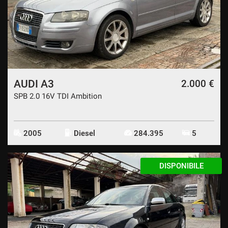
CONTATTI
CONTATTI
NEWS
AUDI A3
2.000 €
SPB 2.0 16V TDI Ambition
AREA COMMERCIANTI
2005
Diesel
284.395
5
DISPONIBILE