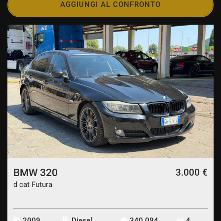
AGGIUNGI AL CONFRONTO
BMW 320
3.000 €
d cat Futura
2009
Diesel
340.094
4