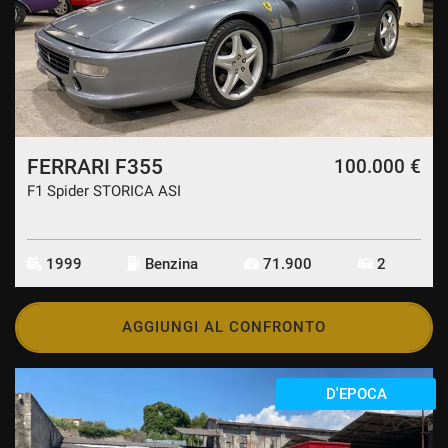
FERRARI F355
100.000 €
F1 Spider STORICA ASI
1999
Benzina
71.900
2
AGGIUNGI AL CONFRONTO
D'EPOCA