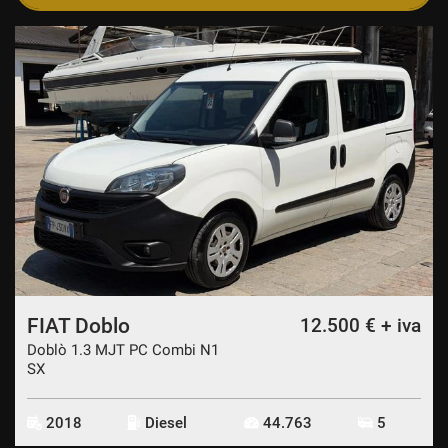
FIAT Doblo
12.500 € + iva
Doblò 1.3 MJT PC Combi N1
SX
2018
Diesel
44.763
5