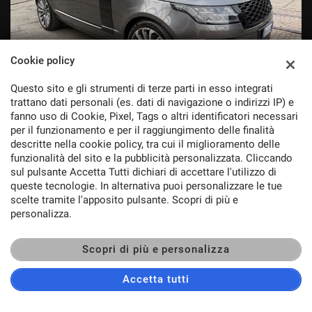
Cookie policy
Questo sito e gli strumenti di terze parti in esso integrati
trattano dati personali (es. dati di navigazione o indirizzi IP) e
fanno uso di Cookie, Pixel, Tags o altri identificatori necessari
LAND ROVER Range Rover
40.000 €
per il funzionamento e per il raggiungimento delle finalità
3.0 TDV6 Vogue FULL
descritte nella cookie policy, tra cui il miglioramento delle
OPTIONALS
funzionalità del sito e la pubblicità personalizzata. Cliccando
sul pulsante Accetta Tutti dichiari di accettare l'utilizzo di
queste tecnologie. In alternativa puoi personalizzare le tue
2018
Diesel
171.000
5
scelte tramite l'apposito pulsante. Scopri di più e
personalizza.
AGGIUNGI AL CONFRONTO
Scopri di più e personalizza
Accetta tutti
CONTATTACI