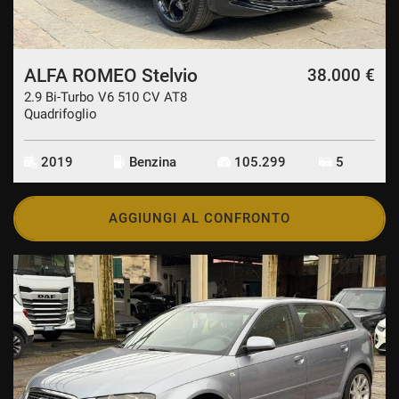
CONTATTI
ALFA ROMEO Stelvio
38.000 €
CONTATTI
2.9 Bi-Turbo V6 510 CV AT8
Quadrifoglio
NEWS
2019
Benzina
105.299
5
AREA COMMERCIANTI
AGGIUNGI AL CONFRONTO