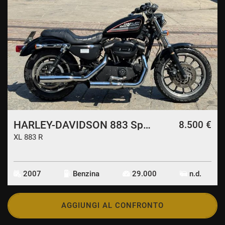
HARLEY-DAVIDSON 883 Sportster R
8.500 €
XL 883 R
2007
Benzina
29.000
n.d.
AGGIUNGI AL CONFRONTO