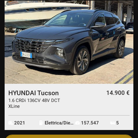
HYUNDAI Tucson
14.900 €
1.6 CRDi 136CV 48V DCT
XLine
2021
Elettrica/Diesel
157.547
5