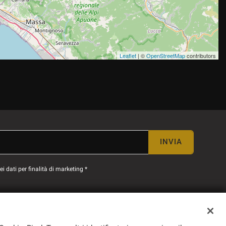
Leaflet
| ©
OpenStreetMap
contributors
INVIA
 dati per finalità di marketing *