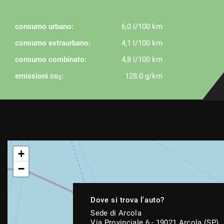
consumo urbano:
6,0 l/100 km
consumo extraurbano:
4,1 l/100 km
consumo combinato:
4,8 l/100 km
emissioni co
:
128.0 g/km
2
+
−
Dove si trova l'auto?
Sede di Arcola
Via Provinciale 6 - 19021 Arcola (SP)