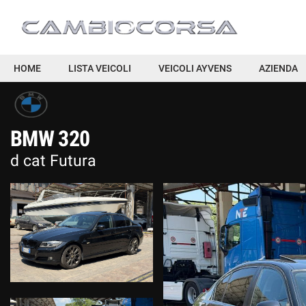
HOME
HOME
LISTA VEICOLI
VEICOLI AYVENS
AZIENDA
LISTA VEICOLI
BMW 320
VEICOLI AYVENS
d cat Futura
AZIENDA
ACQUISTIAMO USATO
DICONO DI NOI
ASSISTENZA