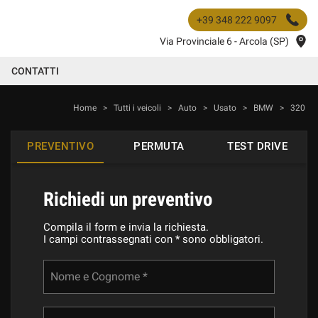
+39 348 222 9097
Via Provinciale 6 - Arcola (SP)
CONTATTI
Home
>
Tutti i veicoli
>
Auto
>
Usato
>
BMW
>
320
PREVENTIVO
PERMUTA
TEST DRIVE
Richiedi un preventivo
Compila il form e invia la richiesta.
I campi contrassegnati con * sono obbligatori.
Nome e Cognome *