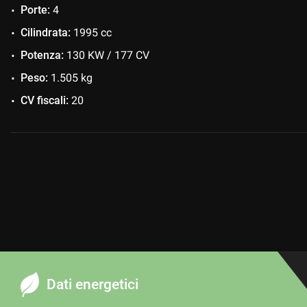
Porte:
4
Cilindrata:
1995 cc
Potenza:
130 KW / 177 CV
Peso:
1.505 kg
CV fiscali:
20
Dati energetici