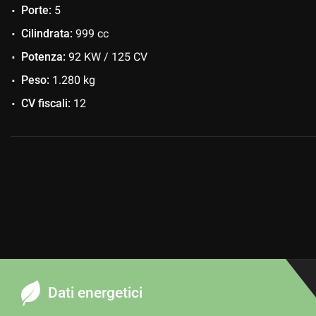
Porte:
5
Cilindrata:
999 cc
Potenza:
92 KW / 125 CV
Peso:
1.280 kg
CV fiscali:
12
Dati energetici