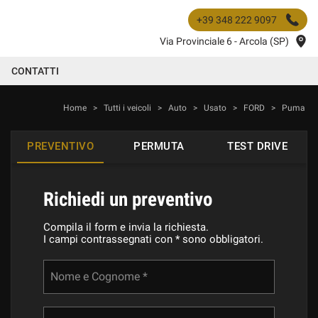
+39 348 222 9097
Via Provinciale 6 - Arcola (SP)
CONTATTI
Home
>
Tutti i veicoli
>
Auto
>
Usato
>
FORD
>
Puma
PREVENTIVO
PERMUTA
TEST DRIVE
Richiedi un preventivo
Compila il form e invia la richiesta.
I campi contrassegnati con * sono obbligatori.
Nome e Cognome *