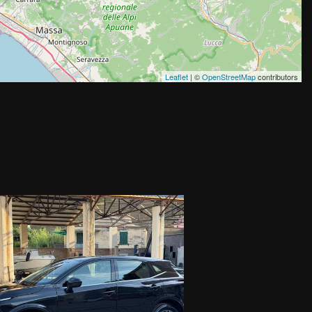
Leaflet
| ©
OpenStreetMap
contributors