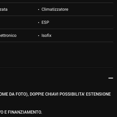
zata
Climatizzatore
ESP
ettronico
Isofix
ca sedili
Sedile posteriore sdoppiato
gio posteriori
Servosterzo
ggio automatico
Specchietti laterali elettrici
Vetri oscurati
ME DA FOTO), DOPPIE CHIAVI POSSIBILITA' ESTENSIONE
ione
O E FINANZIAMENTO.