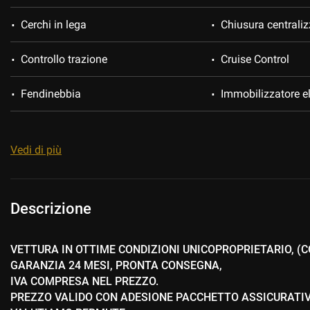
Cerchi in lega
Chiusura centraliz
Controllo trazione
Cruise Control
Fendinebbia
Immobilizzatore el
Park Distance Control
Regolazione elettri
Vedi di più
Sensori di parcheggio anteriori
Sensori di parcheg
Navigatore satellitare
Sistema di parche
Descrizione
Telecamera per parcheggio assistito
USB
VETTURA IN OTTIME CONDIZIONI UNICOPROPRIETARIO, (CO
GARANZIA 24 MESI, PRONTA CONSEGNA,
Volante in pelle
Volante multifunz
IVA COMPRESA NEL PREZZO.
PREZZO VALIDO CON ADESIONE PACCHETTO ASSICURATIV