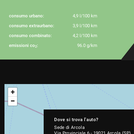
consumo urbano:
4,9 l/100 km
consumo extraurbano:
3,9 l/100 km
consumo combinato:
4,2 l/100 km
emissioni co
:
96.0 g/km
2
+
−
Dove si trova l'auto?
Sede di Arcola
Via Provinciale 6 - 19021 Arcola (SP)