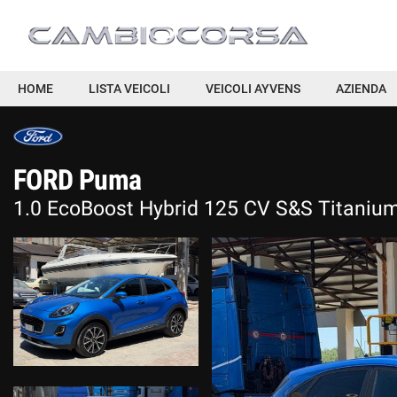
HOME
HOME
LISTA VEICOLI
VEICOLI AYVENS
AZIENDA
LISTA VEICOLI
FORD Puma
VEICOLI AYVENS
1.0 EcoBoost Hybrid 125 CV S&S Titaniu
AZIENDA
ACQUISTIAMO USATO
DICONO DI NOI
ASSISTENZA