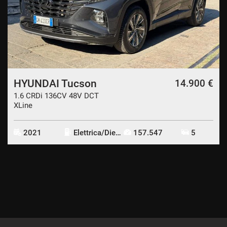
CONTATTI
CONTATTI
NEWS
HYUNDAI Tucson
14.900 €
1.6 CRDi 136CV 48V DCT
AREA COMMERCIANTI
XLine
2021
Elettrica/Diesel
157.547
5