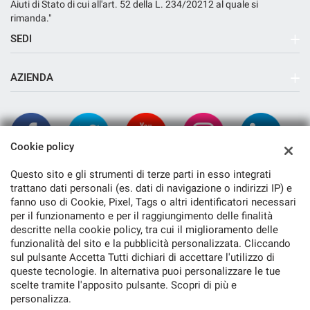
Aiuti di Stato di cui all'art. 52 della L. 234/20212 al quale si
rimanda."
SEDI
Sede di Arcola
AZIENDA
Azienda
Contatti
Cookie policy
Questo sito e gli strumenti di terze parti in esso integrati
trattano dati personali (es. dati di navigazione o indirizzi IP) e
fanno uso di Cookie, Pixel, Tags o altri identificatori necessari
per il funzionamento e per il raggiungimento delle finalità
descritte nella cookie policy, tra cui il miglioramento delle
funzionalità del sito e la pubblicità personalizzata. Cliccando
TORNA IN CIMA
sul pulsante Accetta Tutti dichiari di accettare l'utilizzo di
queste tecnologie. In alternativa puoi personalizzare le tue
scelte tramite l'apposito pulsante. Scopri di più e
Copyright © 2026 Cambiocorsa Srl - P.IVA 01243710116 -
Leggi
personalizza.
l'informativa sulla privacy
-
Cookie Policy