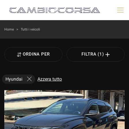
HOME
Home
>
Tutti i veicoli
LISTA VEICOLI
ORDINA PER
FILTRA (1)
VEICOLI AYVENS
AZIENDA
Hyundai
Azzera tutto
ACQUISTIAMO USATO
DICONO DI NOI
ASSISTENZA