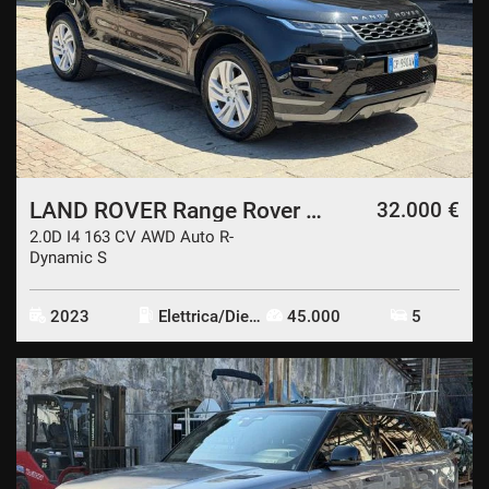
LAND ROVER Range Rover Evoque
32.000 €
2.0D I4 163 CV AWD Auto R-
Dynamic S
2023
Elettrica/Diesel
45.000
5