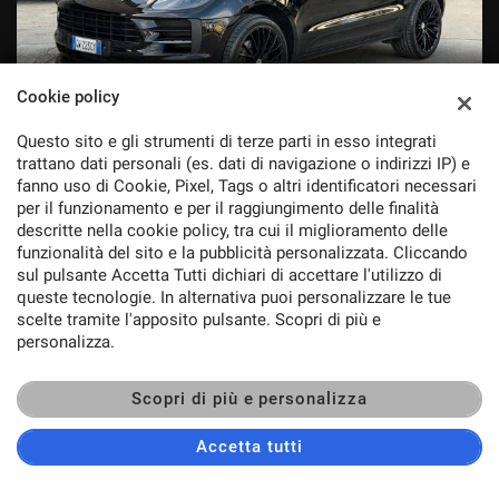
Cookie policy
Questo sito e gli strumenti di terze parti in esso integrati
trattano dati personali (es. dati di navigazione o indirizzi IP) e
PORSCHE Macan
42.000 €
fanno uso di Cookie, Pixel, Tags o altri identificatori necessari
2.0
per il funzionamento e per il raggiungimento delle finalità
descritte nella cookie policy, tra cui il miglioramento delle
funzionalità del sito e la pubblicità personalizzata. Cliccando
sul pulsante Accetta Tutti dichiari di accettare l'utilizzo di
2020
Benzina
108.246
5
queste tecnologie. In alternativa puoi personalizzare le tue
scelte tramite l'apposito pulsante. Scopri di più e
personalizza.
DISPONIBILE
Scopri di più e personalizza
Accetta tutti
CONTATTACI