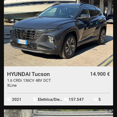
HYUNDAI Tucson
14.900 €
1.6 CRDi 136CV 48V DCT
XLine
2021
Elettrica/Diesel
157.547
5