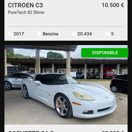
CITROEN C3
10.500 €
PureTech 82 Shine
2017
Benzina
20.434
5
DISPONIBILE