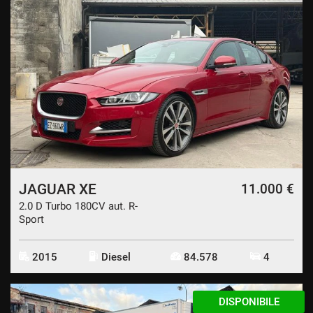
JAGUAR XE
11.000 €
2.0 D Turbo 180CV aut. R-
Sport
2015
Diesel
84.578
4
DISPONIBILE