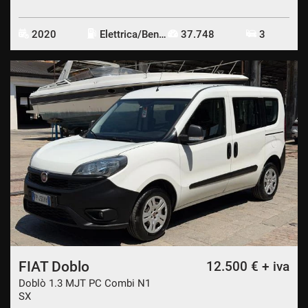
2020
Elettrica/Benzina
37.748
3
FIAT Doblo
12.500 € + iva
Doblò 1.3 MJT PC Combi N1
SX