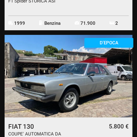
F1 Spider STORICA ASI
1999
Benzina
71.900
2
D'EPOCA
FIAT 130
5.800 €
COUPE' AUTOMATICA DA