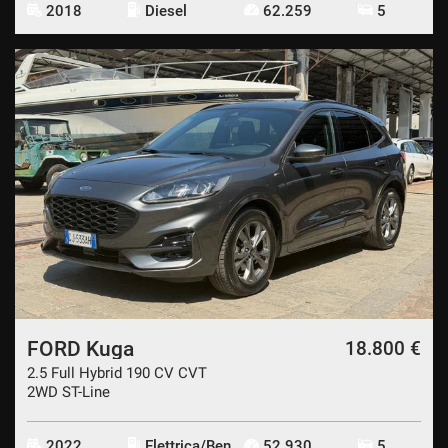
2018
Diesel
62.259
5
FORD Kuga
18.800 €
2.5 Full Hybrid 190 CV CVT
2WD ST-Line
2022
Elettrica/Benzina
52.930
5