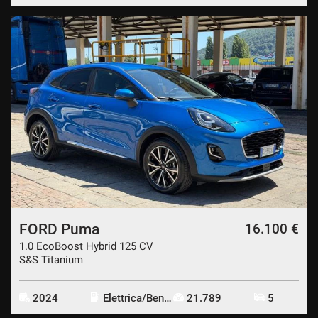
FORD Puma
16.100 €
1.0 EcoBoost Hybrid 125 CV
S&S Titanium
2024
Elettrica/Benzina
21.789
5