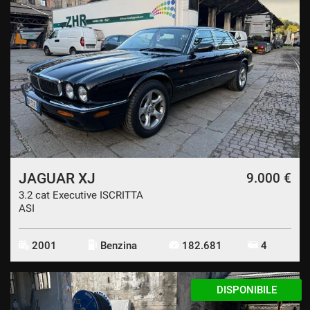
JAGUAR XJ
9.000 €
3.2 cat Executive ISCRITTA
ASI
2001
Benzina
182.681
4
DISPONIBILE