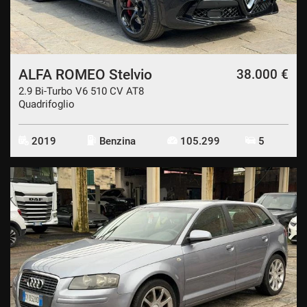
CONTATTI
CONTATTI
ALFA ROMEO Stelvio
38.000 €
2.9 Bi-Turbo V6 510 CV AT8
NEWS
Quadrifoglio
AREA COMMERCIANTI
2019
Benzina
105.299
5