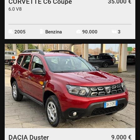
CORVETTE C6 Coupe
35.000 €
6.0 V8
2005
Benzina
90.000
3
DACIA Duster
9.000 €