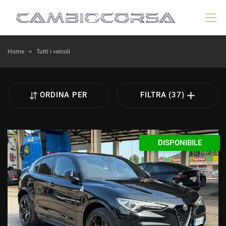
HOME
Home
>
Tutti i veicoli
LISTA VEICOLI
ORDINA PER
FILTRA (37)
VEICOLI AYVENS
AZIENDA
DISPONIBILE
ACQUISTIAMO USATO
DICONO DI NOI
ASSISTENZA