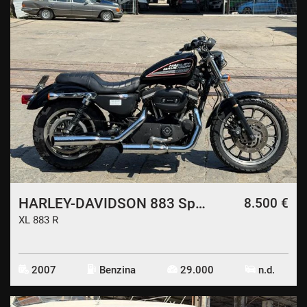
HARLEY-DAVIDSON 883 Sportster R
8.500 €
XL 883 R
2007
Benzina
29.000
n.d.