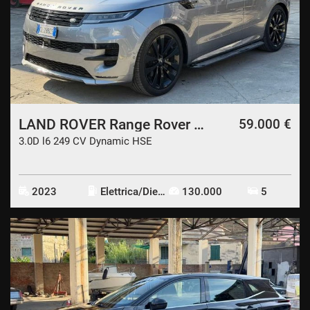
LAND ROVER Range Rover Sport
59.000 €
3.0D l6 249 CV Dynamic HSE
2023
Elettrica/Diesel
130.000
5