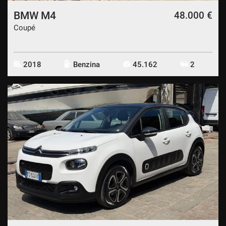
BMW M4
48.000 €
Coupé
2018
Benzina
45.162
2