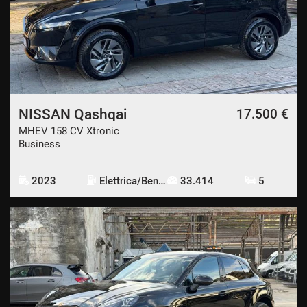
NISSAN Qashqai
17.500 €
MHEV 158 CV Xtronic
Business
2023
Elettrica/Benzina
33.414
5