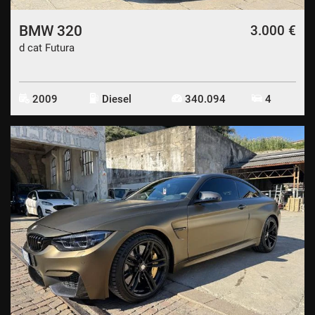
BMW 320
3.000 €
d cat Futura
2009
Diesel
340.094
4