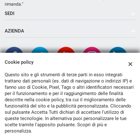
rimanda."
SEDI
Sede di Arcola
AZIENDA
Azienda
Contatti
Cookie policy
Questo sito e gli strumenti di terze parti in esso integrati
trattano dati personali (es. dati di navigazione o indirizzi IP) e
fanno uso di Cookie, Pixel, Tags o altri identificatori necessari
per il funzionamento e per il raggiungimento delle finalità
descritte nella cookie policy, tra cui il miglioramento delle
funzionalità del sito e la pubblicità personalizzata. Cliccando
TORNA IN CIMA
sul pulsante Accetta Tutti dichiari di accettare l'utilizzo di
queste tecnologie. In alternativa puoi personalizzare le tue
scelte tramite l'apposito pulsante. Scopri di più e
Copyright © 2026 Cambiocorsa Srl - P.IVA 01243710116 -
Leggi
personalizza.
l'informativa sulla privacy
-
Cookie Policy