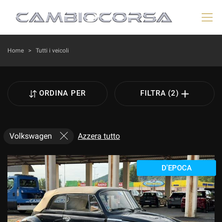
HOME
Home
>
Tutti i veicoli
LISTA VEICOLI
ORDINA PER
FILTRA (2)
VEICOLI AYVENS
AZIENDA
Volkswagen
Azzera tutto
ACQUISTIAMO USATO
D'EPOCA
DICONO DI NOI
ASSISTENZA