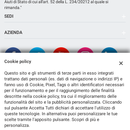
Aiuti di Stato di cui all'art. 52 della L. 234/20212 al quale si
rimanda."
SEDI
Sede di Arcola
AZIENDA
Azienda
Contatti
Cookie policy
Questo sito e gli strumenti di terze parti in esso integrati
trattano dati personali (es. dati di navigazione o indirizzi IP) e
fanno uso di Cookie, Pixel, Tags o altri identificatori necessari
per il funzionamento e per il raggiungimento delle finalità
descritte nella cookie policy, tra cui il miglioramento delle
funzionalità del sito e la pubblicità personalizzata. Cliccando
TORNA IN CIMA
sul pulsante Accetta Tutti dichiari di accettare l'utilizzo di
queste tecnologie. In alternativa puoi personalizzare le tue
scelte tramite l'apposito pulsante. Scopri di più e
Copyright © 2026 Cambiocorsa Srl - P.IVA 01243710116 -
Leggi
personalizza.
l'informativa sulla privacy
-
Cookie Policy