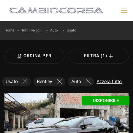
HOME
Home
>
Tutti i veicoli
>
Auto
>
Usato
LISTA VEICOLI
ORDINA PER
FILTRA (1)
VEICOLI AYVENS
AZIENDA
Usato
Bentley
Auto
Azzera tutto
ACQUISTIAMO USATO
DISPONIBILE
DICONO DI NOI
ASSISTENZA