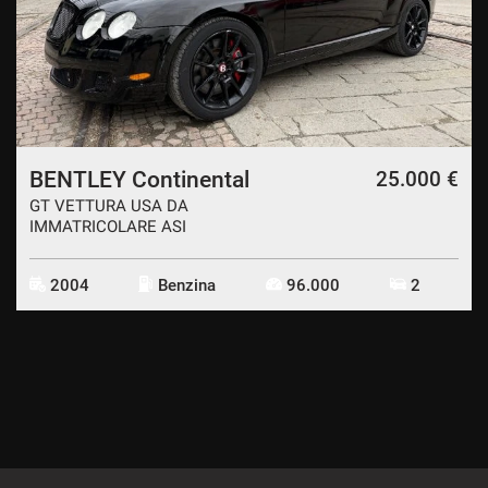
CONTATTI
CONTATTI
NEWS
BENTLEY Continental
25.000 €
GT VETTURA USA DA
AREA COMMERCIANTI
IMMATRICOLARE ASI
2004
Benzina
96.000
2