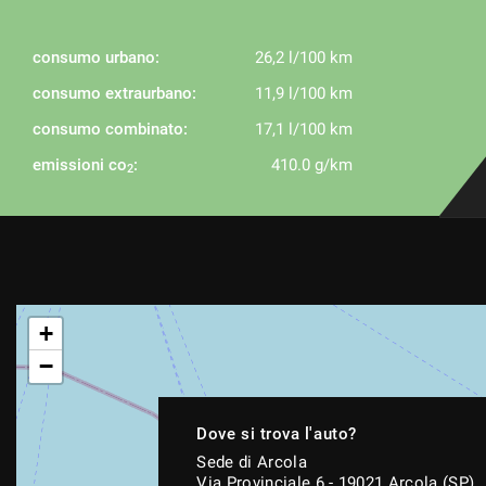
consumo urbano:
26,2 l/100 km
consumo extraurbano:
11,9 l/100 km
consumo combinato:
17,1 l/100 km
emissioni co
:
410.0 g/km
2
+
−
Dove si trova l'auto?
Sede di Arcola
Via Provinciale 6 - 19021 Arcola (SP)