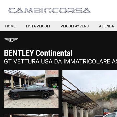
HOME
HOME
LISTA VEICOLI
VEICOLI AYVENS
AZIENDA
LISTA VEICOLI
BENTLEY Continental
VEICOLI AYVENS
GT VETTURA USA DA IMMATRICOLARE A
AZIENDA
ACQUISTIAMO USATO
DICONO DI NOI
ASSISTENZA