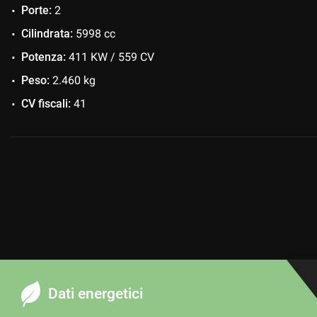
Porte:
2
Cilindrata:
5998 cc
Potenza:
411 KW / 559 CV
Peso:
2.460 kg
CV fiscali:
41
Dati energetici