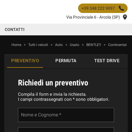
+39 348 222 9097
Via Provinciale 6 - Arcola (SP)
CONTATTI
Home
>
Tutti i veicoli
>
Auto
>
Usato
>
BENTLEY
>
Continental
PREVENTIVO
PERMUTA
TEST DRIVE
Richiedi un preventivo
Compila il form e invia la richiesta.
I campi contrassegnati con * sono obbligatori.
Nome e Cognome *