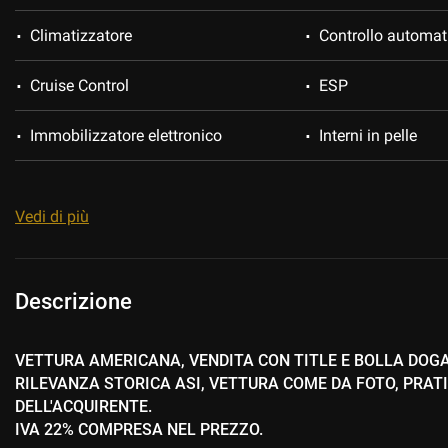
Climatizzatore
Controllo automat
Cruise Control
ESP
Immobilizzatore elettronico
Interni in pelle
Sedili riscaldati
Servosterzo
Vedi di più
Sospensioni pneumatiche
Specchietti laterali
Descrizione
VETTURA AMERICANA, VENDITA CON TITLE E BOLLA DOG
RILEVANZA STORICA ASI, VETTURA COME DA FOTO, PRAT
DELL'ACQUIRENTE.
IVA 22% COMPRESA NEL PREZZO.